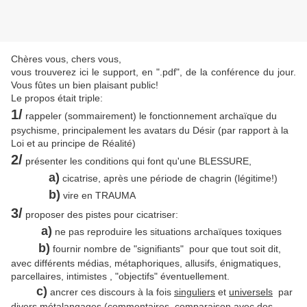
Chères vous, chers vous,
vous trouverez ici le support, en ".pdf", de la conférence du jour.
Vous fûtes un bien plaisant public!
Le propos était triple:
1/
rappeler (sommairement) le fonctionnement archaïque du
psychisme, principalement les avatars du Désir (par rapport à la
Loi et au principe de Réalité)
2/
présenter les conditions qui font qu'une BLESSURE,
a)
cicatrise, après une période de chagrin (légitime!)
b)
vire en TRAUMA
3/
proposer des pistes pour cicatriser:
a)
ne pas reproduire les situations archaïques toxiques
b)
fournir nombre de "signifiants" pour que tout soit dit,
avec différents médias, métaphoriques, allusifs, énigmatiques,
parcellaires, intimistes , "objectifs" éventuellement.
c)
ancrer ces discours à la fois
singuliers
et
universels
par
divers métalangages (commentaires, comparaison avec des