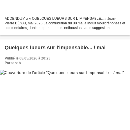
ADDENDUM à « QUELQUES LUEURS SUR L’IMPENSABLE... » Jean-
Pierre BÉNAT, mai 2026 La contribution du 08 mai a induit moult réponses et
commentaires, dont une pertinente et enthousiasmante suggestion :
compléter et affiner la liste des thèmes problématiques...
Quelques lueurs sur l'impensable... / mai
Publié le 08/05/2026 à 20:23
Par
taneb