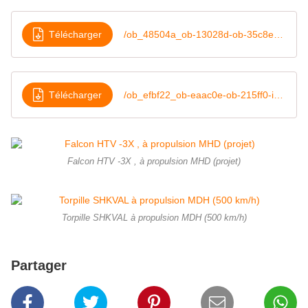
Télécharger
/ob_48504a_ob-13028d-ob-35c8ec-intelligences-1
Télécharger
/ob_efbf22_ob-eaac0e-ob-215ff0-intelligences-2
Falcon HTV -3X , à propulsion MHD (projet)
Torpille SHKVAL à propulsion MDH (500 km/h)
Partager