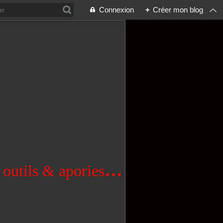
Connexion
+
Créer mon blog
...
 outils & apories