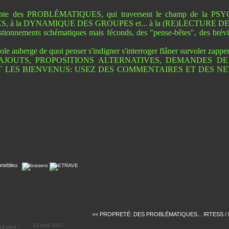
ente des PROBLÉMATIQUES, qui traversent le champ de la P
, à la DYNAMIQUE DES GROUPES et... à la (RE)LECTURE DE 
tionnements schématiques mais féconds, des "pense-bêtes", des brévia
ole auberge de quoi penser s'indigner s'interroger flâner survoler zapper
AJOUTS, PROPOSITIONS ALTERNATIVES, DEMANDES DE 
 LES BIENVENUS: USEZ DES COMMENTAIRES ET DES NE
<< PROPRETÉ: DES PROBLÉMATIQUES...
IRTESS / M
13 avril 2017