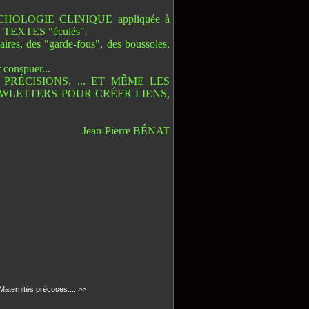
SYCHOLOGIE CLINIQUE appliquée à
TEXTES "éculés".
ires, des "garde-fous", des boussoles,
 conspuer...
PRÉCISIONS, ... ET MÊME LES
WLETTERS POUR CRÉER LIENS,
Jean-Pierre BÉNAT
aternités précoces:... >>