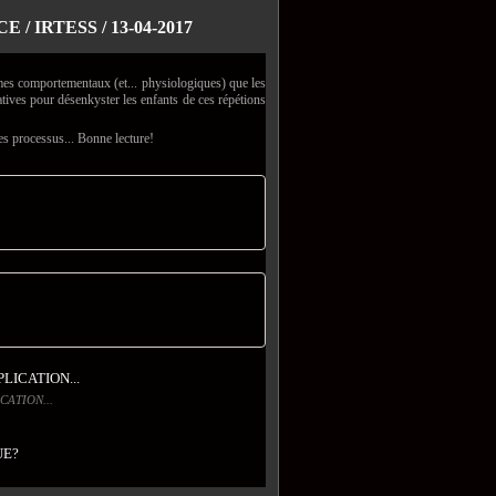
 IRTESS / 13-04-2017
mes comportementaux (et... physiologiques) que les
atives pour désenkyster les enfants de ces répétions
es processus... Bonne lecture!
ATION...