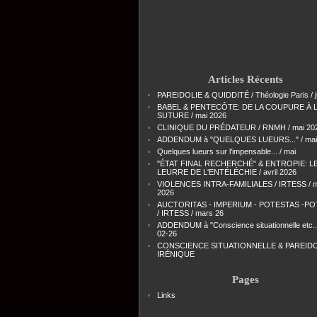
Articles Récents
PAREIDOLIE & QUIDDITÉ / Théologie Paris / j
BABEL & PENTECÔTE: DE LA COUPURE À 
SUTURE / mai 2026
CLINIQUE DU PRÉDATEUR / RNMH / mai 20
ADDENDUM à "QUELQUES LUEURS..." / mai
Quelques lueurs sur l'impensable... / mai
"ÉTAT FINAL RECHERCHÉ" & ENTROPIE: L
LEURRE DE L'ENTÉLÉCHIE / avril 2026
VIOLENCES INTRA-FAMILIALES / IRTESS / 
2026
AUCTORITAS - IMPERIUM - POTESTAS -PO
/ IRTESS / mars 26
ADDENDUM à "Conscience situationnelle etc...
02-26
CONSCIENCE SITUATIONNELLE & PAREIDO
IRÉNIQUE
Pages
Links