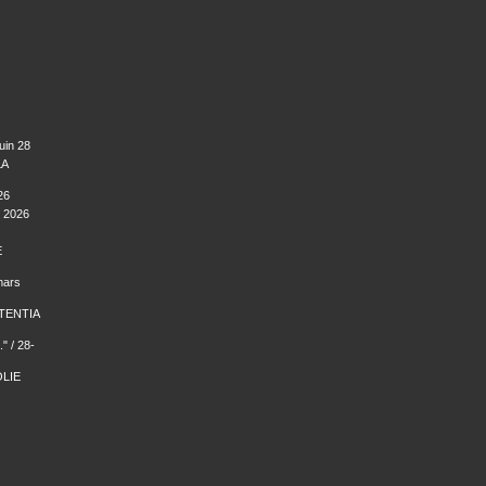
uin 28
LA
26
 2026
E
mars
TENTIA
" / 28-
LIE