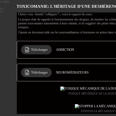
TOXICOMANIE: L'HÉRITAGE D'UNE DESHÉRENCE /
re /
ux/
Chères vous -bientôt "collègues"!-, voici le support du cours.
Le propos était de rappeler le fonctionnement des drogues, de montrer les schè
parents toxicomanes transmettent à leurs enfants, et de suggérer des pistes éduc
toxiques...
J'ajoute un document utile sur les neuromédiateurs et hormones en action dans c
Télécharger
ADDICTION
Télécharger
NEUROMÉDIATEURS
TOXIQUE MÉCANIQUE DE LA DUPLIC
STOPPER LA MÉCANIQUE?