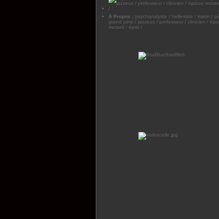
À Propos :
psychanalyste / helléniste / marin / pè
grand père / jazzeux / professeur / clinicien / épo
motard / épris /