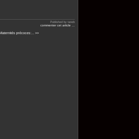
Published by taneb
commenter cet article
…
aternités précoces:... >>