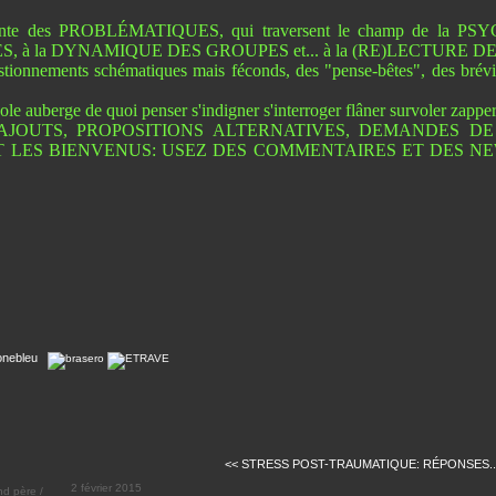
ente des PROBLÉMATIQUES, qui traversent le champ de la P
, à la DYNAMIQUE DES GROUPES et... à la (RE)LECTURE DE 
tionnements schématiques mais féconds, des "pense-bêtes", des brévia
ole auberge de quoi penser s'indigner s'interroger flâner survoler zapper
AJOUTS, PROPOSITIONS ALTERNATIVES, DEMANDES DE 
 LES BIENVENUS: USEZ DES COMMENTAIRES ET DES NE
<< STRESS POST-TRAUMATIQUE: RÉPONSES..
2 février 2015