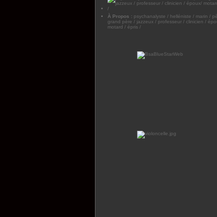
À Propos :
psychanalyste / helléniste / marin / pè
grand père / jazzeux / professeur / clinicien / épo
motard / épris /