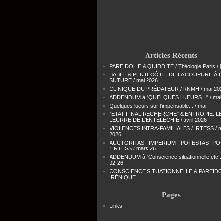
Articles Récents
PAREIDOLIE & QUIDDITÉ / Théologie Paris / j
BABEL & PENTECÔTE: DE LA COUPURE À 
SUTURE / mai 2026
CLINIQUE DU PRÉDATEUR / RNMH / mai 20
ADDENDUM à "QUELQUES LUEURS..." / mai
Quelques lueurs sur l'impensable... / mai
"ÉTAT FINAL RECHERCHÉ" & ENTROPIE: L
LEURRE DE L'ENTÉLÉCHIE / avril 2026
VIOLENCES INTRA-FAMILIALES / IRTESS / 
2026
AUCTORITAS - IMPERIUM - POTESTAS -PO
/ IRTESS / mars 26
ADDENDUM à "Conscience situationnelle etc...
02-26
CONSCIENCE SITUATIONNELLE & PAREIDO
IRÉNIQUE
Pages
Links