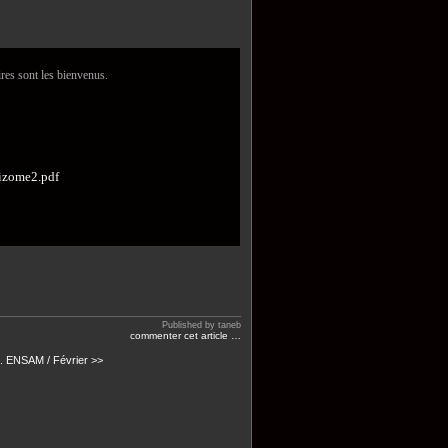
res sont les bienvenus.
izome2.pdf
Published by taneb
commenter cet article
…
.
ENSAM / Février >>