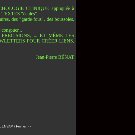
SYCHOLOGIE CLINIQUE appliquée à
TEXTES "éculés".
ires, des "garde-fous", des boussoles,
 conspuer...
PRÉCISIONS, ... ET MÊME LES
WLETTERS POUR CRÉER LIENS,
Jean-Pierre BÉNAT
.
ENSAM / Février >>