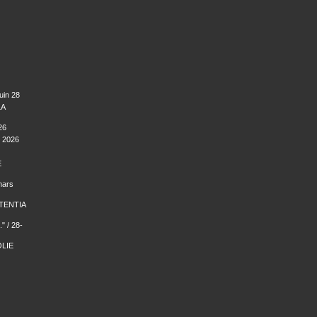
uin 28
LA
26
 2026
E
mars
TENTIA
" / 28-
LIE