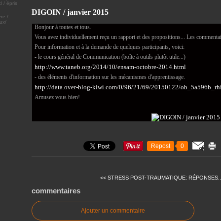
DIGOIN / janvier 2015
re /
ux/
Bonjour à toutes et tous.
Vous avez individuellement reçu un rapport et des propositions... Les commentai
Pour information et à la demande de quelques participants, voici:
- le cours général de Communication (boîte à outils plutôt utile...)
http://www.taneb.org/2014/10/ensam-octobre-2014.html
- des éléments d'information sur les mécanismes d'apprentissage.
http://data.over-blog-kiwi.com/0/96/21/69/20150122/ob_5a596b_rh
Amusez vous bien!
Repost
0
<< STRESS POST-TRAUMATIQUE: RÉPONSES..
commentaires
Ajouter un commentaire