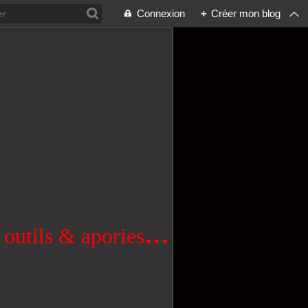
Connexion
+
Créer mon blog
...
 outils & apories